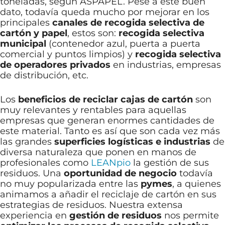
toneladas, según ASPAPEL. Pese a este buen
dato, todavía queda mucho por mejorar en los
principales
canales de recogida selectiva de
cartón y papel
, estos son:
recogida selectiva
municipal
(contenedor azul, puerta a puerta
comercial y puntos limpios) y
recogida selectiva
de operadores privados
en industrias, empresas
de distribución, etc.
Los
beneficios de reciclar cajas de cartón
son
muy relevantes y rentables para aquellas
empresas que generan enormes cantidades de
este material. Tanto es así que son cada vez más
las grandes
superficies logísticas e industrias
de
diversa naturaleza que ponen en manos de
profesionales como
LEANpio
la gestión de sus
residuos. Una
oportunidad de negocio
todavía
no muy popularizada entre las
pymes
, a quienes
animamos a añadir el reciclaje de cartón en sus
estrategias de residuos. Nuestra extensa
experiencia en
gestión de residuos
nos permite