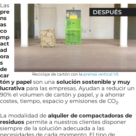
Las
pre
ns
as
co
mp
act
ad
ora
s
de
Reciclaje de cartón con la
prensa vertical V5
car
tón y papel
son una
solución sostenible y muy
lucrativa
para las empresas. Ayudan a reducir un
90% el volumen de cartón y papel, y a ahorrar
costes, tiempo, espacio y emisiones de CO
.
2
La modalidad de
alquiler de compactadoras de
residuos
permite a nuestros clientes disponer
siempre de la solución adecuada a las
necesidades de cada momento. El tipo de