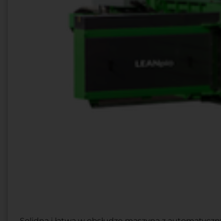
Solidna i łatwa w obsłudze maszyna z automatyczn