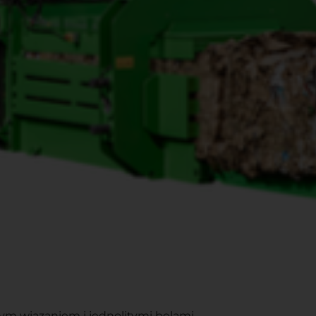
ym wiązaniem i jednolitymi belami.