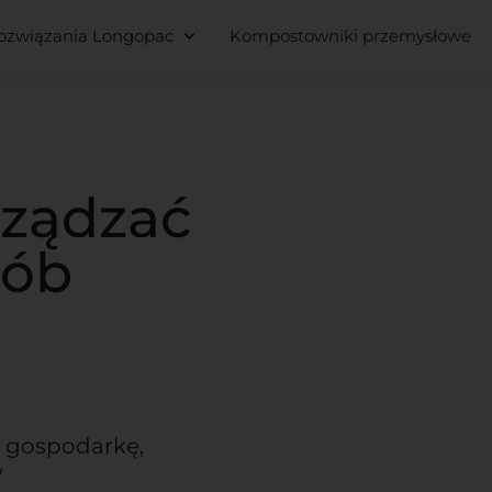
ozwiązania Longopac
Kompostowniki przemysłowe
ządzać
sób
ą gospodarkę,
y