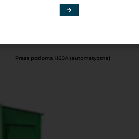
Produkty powiązane
Prasa pozioma H60A (automatyczna)