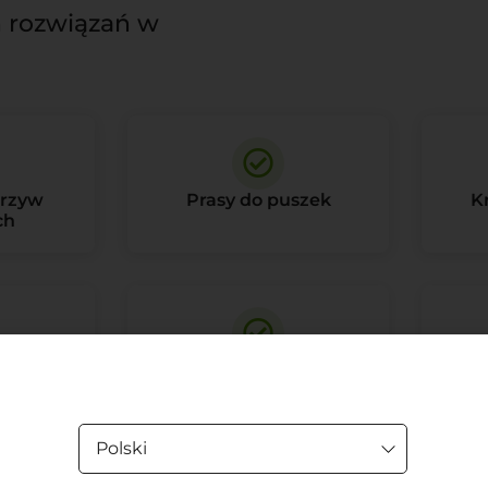
 rozwiązań w
orzyw
Prasy do puszek
K
ch
niki
Belownice poziome
Be
owe