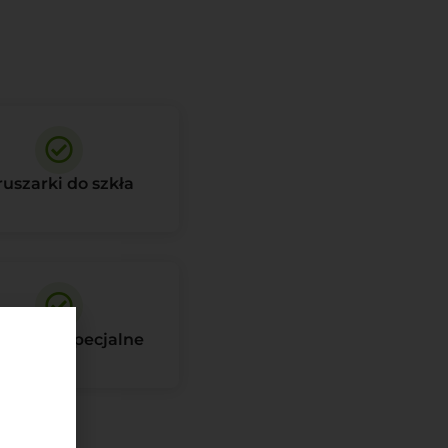
ruszarki do szkła
lownice specjalne