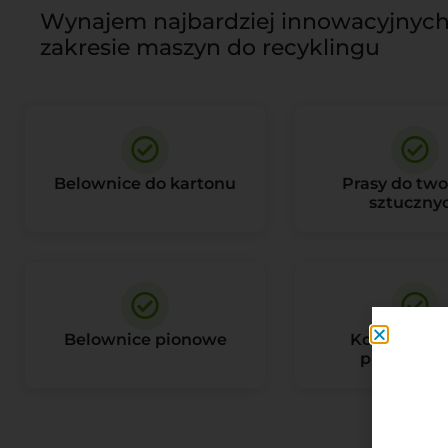
Wynajem najbardziej innowacyjnych
zakresie maszyn do recyklingu
Belownice do kartonu
Prasy do tw
sztuczny
Belownice pionowe
Kompostow
przemysł