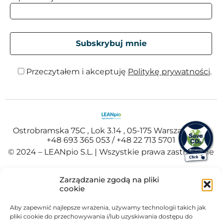
Przeczytałem i akceptuję
Politykę prywatności
.
Ostrobramska 75C , Lok 3.14 , 05-175 Warszawa , Tel
+48 693 365 053 / +48 22 713 5701
© 2024 – LEANpio S.L. | Wszystkie prawa zastrzeżone
Español
(
Hiszpański
)
Polski
Zarządzanie zgodą na pliki
Portuguese
(
Portugalski
)
cookie
Aby zapewnić najlepsze wrażenia, używamy technologii takich jak
pliki cookie do przechowywania i/lub uzyskiwania dostępu do