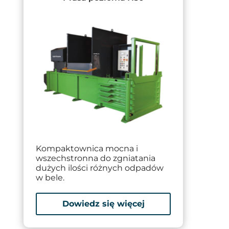
Kompaktownica mocna i
Soli
wszechstronna do zgniatania
mas
dużych ilości różnych odpadów
wiąz
w bele.
Dowiedz się więcej