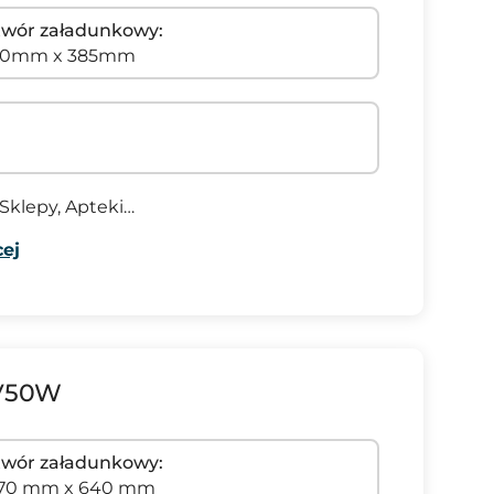
wór załadunkowy:
50mm x 385mm
 Sklepy, Apteki…
ej
 V50W
wór załadunkowy:
570 mm x 640 mm