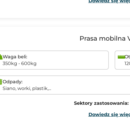
Dowiedz się więc
Prasa mobilna 
Waga beli:
Ot
350kg - 600kg
1
Odpady:
Siano, worki, plastik,...
Sektory zastosowania:
Dowiedz się więc