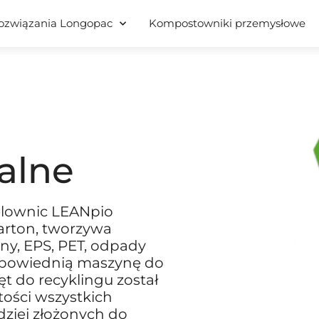
ozwiązania Longopac
Kompostowniki przemysłowe
alne
elownic LEANpio
arton, tworzywa
ny, EPS, PET, odpady
odpowiednią maszynę do
t do recyklingu został
tości wszystkich
ziej złożonych do