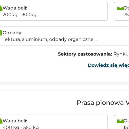
Waga beli:
Ot
200kg - 300kg
7
Odpady:
Tektura, aluminium, odpady organiczne, ...
Sektory zastosowania:
Rynki,
Dowiedz się więc
Prasa pionowa
Waga beli:
Ot
400 kg - 550 kg
1