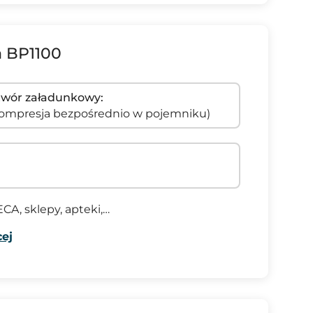
 BP1100
wór załadunkowy:
ompresja bezpośrednio w pojemniku)
CA, sklepy, apteki,…
ej