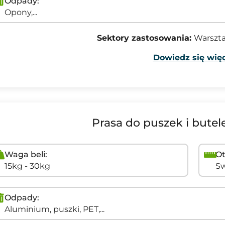
Odpady:
Opony,...
Sektory zastosowania:
Warszta
Dowiedz się więc
Prasa do puszek i bute
Waga beli:
Ot
15kg - 30kg
S
Odpady:
Aluminium, puszki, PET,...