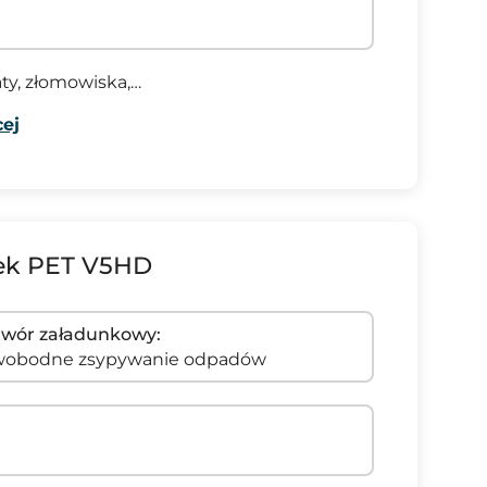
ty, złomowiska,…
ej
lek PET V5HD
wór załadunkowy:
wobodne zsypywanie odpadów