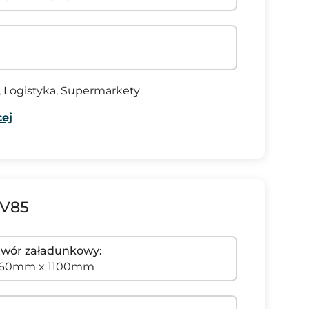
Logistyka, Supermarkety
ej
 V85
wór załadunkowy:
960mm x 1100mm