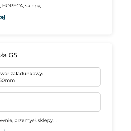
, HORECA, sklepy,…
ej
kła G5
wór załadunkowy:
650mm
ownie, przemysł, sklepy,…