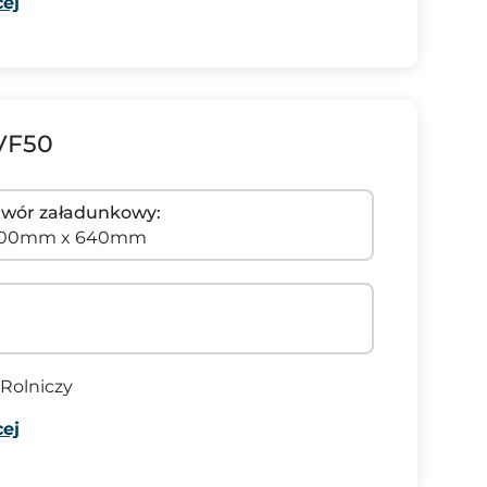
ej
VF50
wór załadunkowy:
200mm x 640mm
Rolniczy
ej