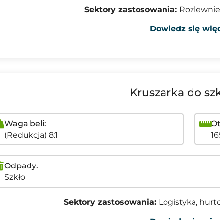
Sektory zastosowania:
Rozlewnie
Dowiedz się więc
Kruszarka do sz
Waga beli:
Ot
(Redukcja) 8:1
1
Odpady:
Szkło
Sektory zastosowania:
Logistyka, hurt