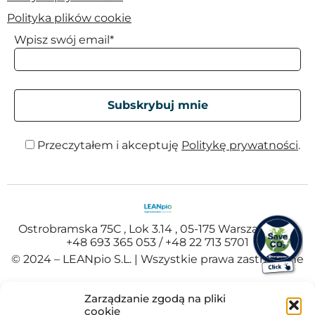
Polityka plików cookie
Wpisz swój email*
Przeczytałem i akceptuję
Politykę prywatności
.
Ostrobramska 75C , Lok 3.14 , 05-175 Warszawa , Tel
+48 693 365 053 / +48 22 713 5701
© 2024 – LEANpio S.L. | Wszystkie prawa zastrzeżone
Español
(
Hiszpański
)
Polski
Zarządzanie zgodą na pliki
Portuguese
(
Portugalski
)
cookie