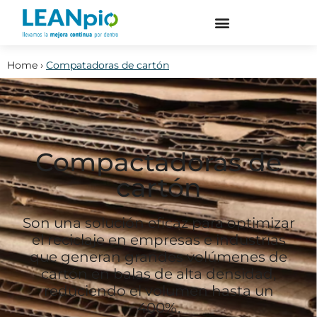
Home
›
Compatadoras de cartón
Compactadoras de
cartón
Son una solución eficaz para optimizar
el reciclaje en empresas e industrias
que generan grandes volúmenes de
cartón en balas de alta densidad,
reduciendo el volumen hasta un
400%.