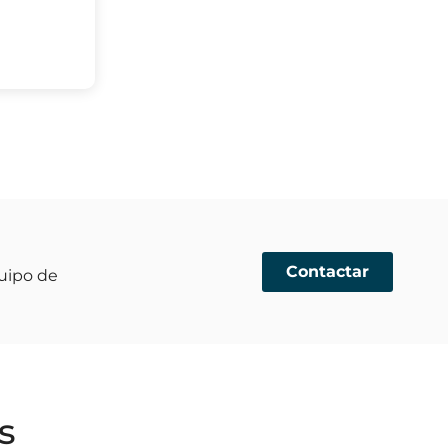
Contactar
uipo de
s