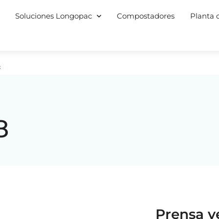
Soluciones Longopac
Compostadores
Planta d
8
8
Prensa ve