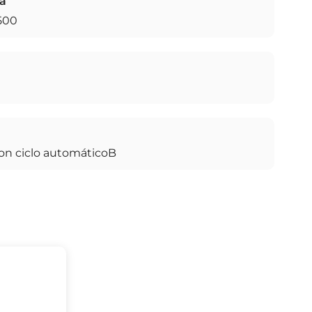
a
500
on ciclo automáticoB