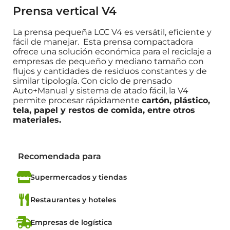
Prensa vertical V4
La prensa pequeñ
a LCC V4 es vers
á
til, eficiente y
f
á
cil de manejar. Esta prensa compactadora
ofrece una solució
n econ
ómica para el reciclaje
a
empresas de peque
ño y mediano tamaño con
flujos y cantidades de residuos constantes y de
similar tipología.
Con ciclo de prensado
Auto+M
anual y sistema de atado f
á
cil, la V4
permite procesar r
á
pidamente
cart
ó
n, pl
á
stico,
tela, papel y restos de comida, entre otros
materiales.
Recomendada para
Supermercados y tiendas
Restaurantes y hoteles
Empresas de logística