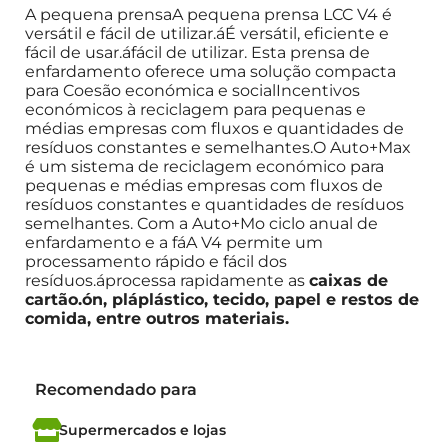
A pequena prensa
A pequena prensa LCC V4 é
versátil e fácil de utilizar.
á
É versátil, eficiente e
fácil de usar.
á
fácil de utilizar. Esta prensa de
enfardamento oferece uma solução compacta
para
Coesão económica e social
Incentivos
económicos à reciclagem
para pequenas e
médias empresas com fluxos e quantidades de
resíduos constantes e semelhantes.
O Auto+Max
é um sistema de reciclagem económico para
pequenas e médias empresas com fluxos de
resíduos constantes e quantidades de resíduos
semelhantes.
Com a Auto+M
o ciclo anual de
enfardamento e a f
á
A V4 permite um
processamento rápido e fácil dos
resíduos.
á
processa rapidamente as
caixas de
cartão.
ó
n, pl
á
plástico, tecido, papel e restos de
comida, entre outros materiais.
Recomendado para
Supermercados e lojas