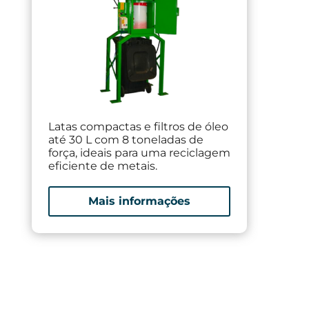
Latas compactas e filtros de óleo
O c
até 30 L com 8 toneladas de
de 1
força, ideais para uma reciclagem
redu
eficiente de metais.
75%.
Mais informações