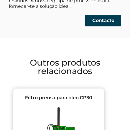
resíduos. A nossa equipa de profissionais irá
fornecer-te a solução ideal.
Contacto
Outros produtos
relacionados
Filtro prensa para óleo CP30
Pre