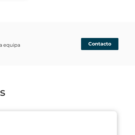
Contacto
a equipa
s