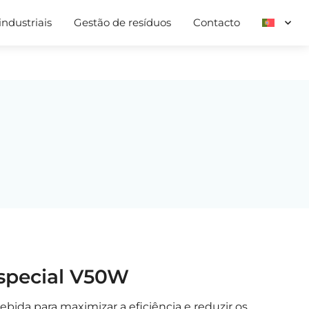
ndustriais
Gestão de resíduos
Contacto
special V50W
bida para maximizar a eficiência e reduzir os