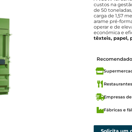
custos na gestã
de 50 toneladas,
carga de 1,57 m
arame pré-formad
operar e de el
económica e efi
têxteis, papel,
Recomendado
Supermercado
Restaurantes
Empresas de 
Fábricas e fá
Solicita um