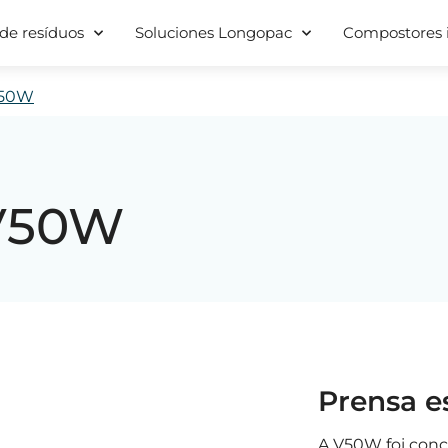
de resíduos
Soluciones Longopac
Compostores i
V50W
 V50W
Prensa e
A V50W foi conce