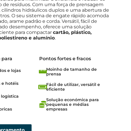
o de resíduos. Com uma força de prensagem
 cilindros hidráulicos duplos e uma abertura de
etros. O seu sistema de engate rápido acomoda
o, arame padrão e corda. Versátil, fácil de
evado desempenho, oferece uma solução
ciente para compactar
cartão, plástico,
 poliestireno e alumínio
.
 para
Pontos fortes e fracos
Moinho de tamanho de
s e lojas
prensa
 e hotéis
Fácil de utilizar, versátil e
eficiente
logística
Solução económica para
pequenas e médias
bricas
empresas
 orçamento