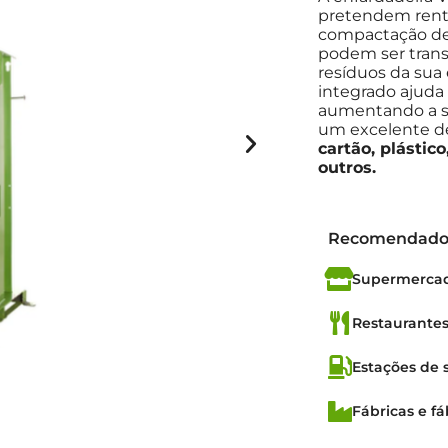
pretendem renta
compactação de 
podem ser trans
resíduos da sua
integrado ajuda 
aumentando a seg
um excelente d
cartão, plástico
outros.
Recomendado
Supermercado
Restaurantes
Estações de 
Fábricas e fá