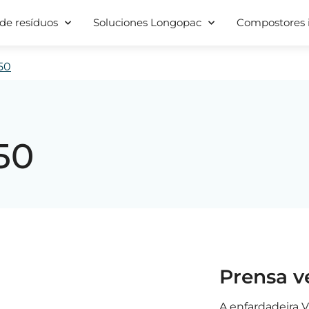
de resíduos
Soluciones Longopac
Compostores i
50
50
Prensa v
A enfardadeira V