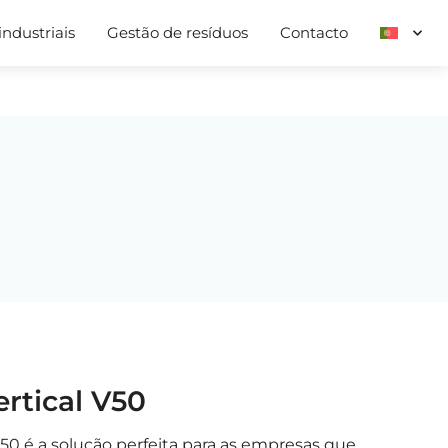
ndustriais
Gestão de resíduos
Contacto
ertical V50
50 é a solução perfeita para as empresas que