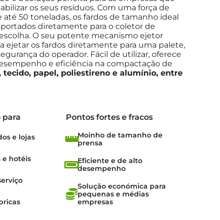
bilizar os seus resíduos. Com uma força de
até 50 toneladas, os fardos de tamanho ideal
portados diretamente para o coletor de
 escolha. O seu potente mecanismo ejetor
a ejetar os fardos diretamente para uma palete,
urança do operador. Fácil de utilizar, oferece
esempenho e eficiência na compactação de
, tecido, papel, poliestireno e alumínio, entre
 para
Pontos fortes e fracos
Moinho de tamanho de
s e lojas
prensa
 e hotéis
Eficiente e de alto
desempenho
serviço
Solução económica para
pequenas e médias
bricas
empresas