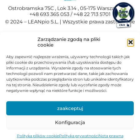
Ostrobramska 75C , Lok 3.14 , 05-175 Warszawa , Tel
+48 693 365 053 / +48 22 713 5701
© 2024 – LEANpio S.L. | Wszystkie prawa zastrzeżone
Español
(
Hiszpański
)
Polski
Zarządzanie zgodą na pliki
Portuguese
(
Portugalski
)
cookie
Aby zapewnić najlepsze wrażenia, używamy technologii takich jak
pliki cookie do przechowywania i/lub uzyskiwania dostępu do
informacji z urządzenia. Wyrażenie zgody na stosowanie tych
technologii pozwoli nam przetwarzać dane, takie jak zachowania
użytkownika podczas przeglądania stron lub unikalne identyfikatory
na tej stronie. Nieudzielenie zgody lub wycofanie zgody może
negatywnie wpłynąć na niektóre funkcje i możliwości.
zaakceptuj
Konfiguracja
Polityka plików cookie
Polityka prywatności
Nota prawna