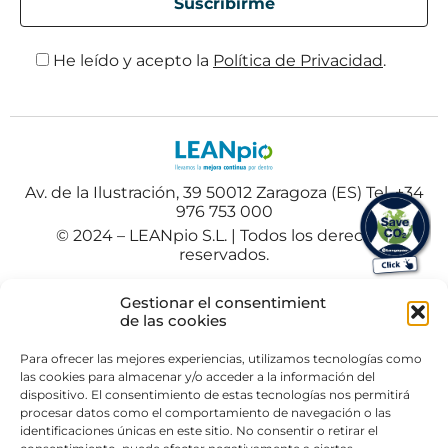
He leído y acepto la
Política de Privacidad
.
Av. de la Ilustración, 39 50012 Zaragoza (ES) Tel. +34
976 753 000
© 2024 – LEANpio S.L. | Todos los derechos
reservados.
Español
Polski
(
Polaco
)
Gestionar el consentimient
de las cookies
Portuguese
(
Portugués
)
Para ofrecer las mejores experiencias, utilizamos tecnologías como
las cookies para almacenar y/o acceder a la información del
dispositivo. El consentimiento de estas tecnologías nos permitirá
procesar datos como el comportamiento de navegación o las
identificaciones únicas en este sitio. No consentir o retirar el