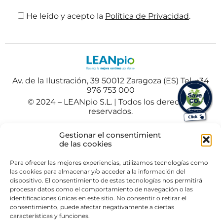
He leído y acepto la
Política de Privacidad
.
Av. de la Ilustración, 39 50012 Zaragoza (ES) Tel. +34
976 753 000
© 2024 – LEANpio S.L. | Todos los derechos
reservados.
Español
Polski
(
Polaco
)
Gestionar el consentimient
de las cookies
Portuguese
(
Portugués
)
Para ofrecer las mejores experiencias, utilizamos tecnologías como
las cookies para almacenar y/o acceder a la información del
dispositivo. El consentimiento de estas tecnologías nos permitirá
procesar datos como el comportamiento de navegación o las
identificaciones únicas en este sitio. No consentir o retirar el
consentimiento, puede afectar negativamente a ciertas
características y funciones.