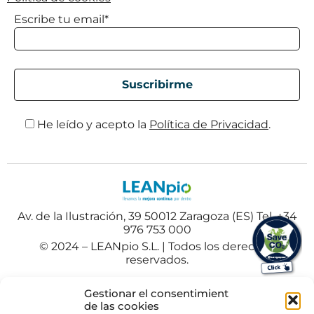
Escribe tu email*
He leído y acepto la
Política de Privacidad
.
Av. de la Ilustración, 39 50012 Zaragoza (ES) Tel. +34
976 753 000
© 2024 – LEANpio S.L. | Todos los derechos
reservados.
Español
Polski
(
Polaco
)
Gestionar el consentimient
de las cookies
Portuguese
(
Portugués
)