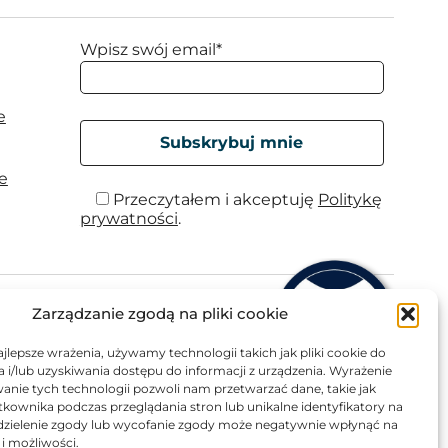
Wpisz swój email*
e
e
Przeczytałem i akceptuję
Politykę
prywatności
.
Zarządzanie zgodą na pliki cookie
jlepsze wrażenia, używamy technologii takich jak pliki cookie do
22 713 5701
i/lub uzyskiwania dostępu do informacji z urządzenia. Wyrażenie
anie tych technologii pozwoli nam przetwarzać dane, takie jak
kownika podczas przeglądania stron lub unikalne identyfikatory na
eudzielenie zgody lub wycofanie zgody może negatywnie wpłynąć na
ski
)
 i możliwości.