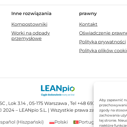
Inne rozwiązania
prawny
Kompostowniki
Kontakt
Worki na odpady
Oświadczenie prawn
przemysłowe
Polityka prywatności
Polityka plików cooki
Aby zapewnić na
 , Lok 3.14 , 05-175 Warszawa , Tel +48 693 365 053 / +48 
przechowywania 
© 2024 – LEANpio S.L. | Wszystkie prawa zastrzeżone
zgody na stosow
zachowania użyt
tej stronie. Ni
spañol
(
Hiszpański
)
Polski
Portuguese
(
Portugal
niektóre funkcje