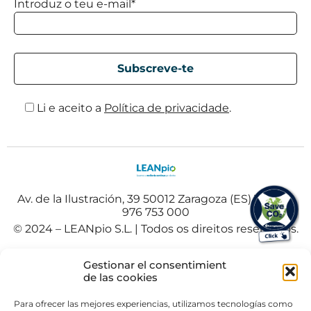
Introduz o teu e-mail*
Li e aceito a
Política de privacidade
.
Av. de la Ilustración, 39 50012 Zaragoza (ES) Tel. +34
976 753 000
© 2024 – LEANpio S.L. | Todos os direitos reservados.
Español
(
Espanhol
)
Polski
(
Polaco
)
Gestionar el consentimient
Portuguese
de las cookies
Para ofrecer las mejores experiencias, utilizamos tecnologías como