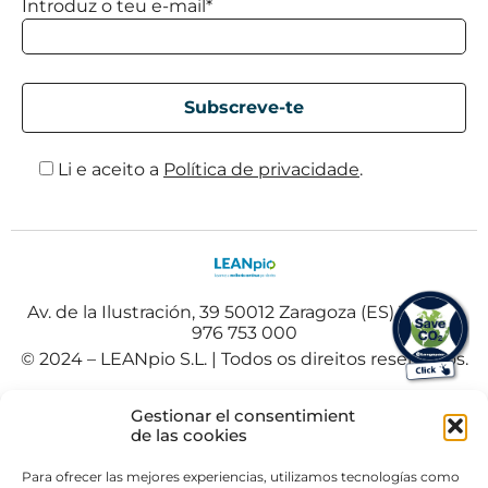
Introduz o teu e-mail*
Li e aceito a
Política de privacidade
.
Av. de la Ilustración, 39 50012 Zaragoza (ES) Tel. +34
976 753 000
© 2024 – LEANpio S.L. | Todos os direitos reservados.
Español
(
Espanhol
)
Polski
(
Polaco
)
Gestionar el consentimient
Portuguese
de las cookies
Para ofrecer las mejores experiencias, utilizamos tecnologías como