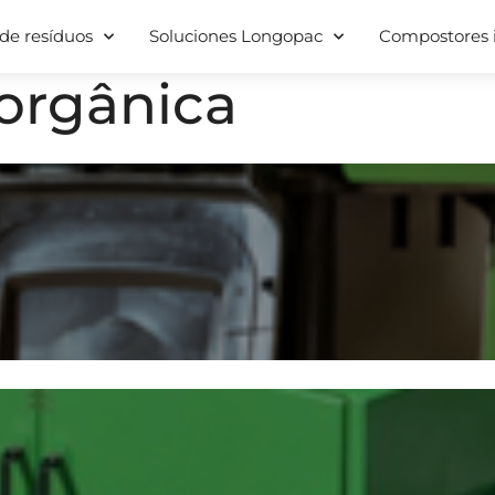
de resíduos
Soluciones Longopac
Compostores i
orgânica