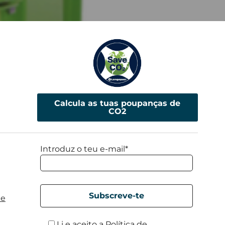
Calcula as tuas poupanças de
CO2
Introduz o teu e-mail*
de
Li e aceito a
Política de